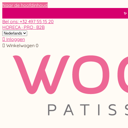
Naar de hoofdinhoud
Bel ons: +32 497 55 15 20
HORECA · PRO · B2B

Inloggen

Winkelwagen
0