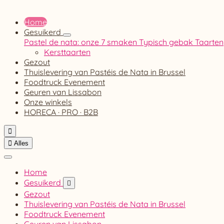
Home
Gesuikerd
Pastel de nata: onze 7 smaken
Typisch gebak
Taarten
Kersttaarten
Gezout
Thuislevering van Pastéis de Nata in Brussel
Foodtruck Evenement
Geuren van Lissabon
Onze winkels
HORECA · PRO · B2B


Alles
Home
Gesuikerd

Gezout
Thuislevering van Pastéis de Nata in Brussel
Foodtruck Evenement