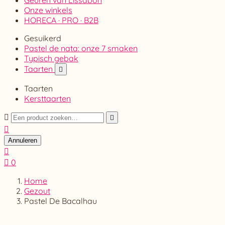
Geuren van Lissabon
Onze winkels
HORECA · PRO · B2B
Gesuikerd
Pastel de nata: onze 7 smaken
Typisch gebak
Taarten

Taarten
Kersttaarten



Annuleren


0
Home
Gezout
Pastel De Bacalhau